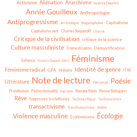
Aliénation
Anarchisme
Activisme
Andrea Dworkin
Annie Gouilleux
Anthropologie
Antiprogressisme
Capitalisme
Archéologie
Biogynophobie
Capitalisme vert
Charles Stepanoff
Chasse
Critique de la civilisation
critique de la science
Culture masculiniste
Démystification
Domestication
Féminisme
Enfance
Francis Dupuis-Déri
Identité de genre
Féminisme radical
GPA
Histoire
ITW
Note de lecture
Poésie
Littérature
Patriarcat
Prostitution
Pédocriminalité
Renate Klein
Revue Behigorri
Racisme
Rêve
Sagesses Incivilisées
Technocritique
Technoscience
transactivisme
Transhumanisme
Vidéos
Écologie
Violence masculine
Écoféminisme