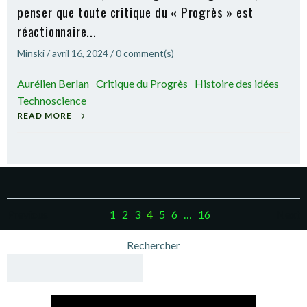
penser que toute critique du « Progrès » est
réactionnaire...
Minski
/
avril 16, 2024
/
0
comment(s)
Aurélien Berlan
Critique du Progrès
Histoire des idées
Technoscience
READ MORE
Posts
Posts
Po
Page
Page
Page
Page
Page
Page
Page
Previous
1
2
3
4
5
6
…
16
Next
navigation
navigation
na
Rechercher