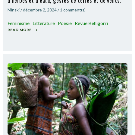
d’herbes et d’eaux, gestes de terres et de vents.
Minski
/
décembre 2, 2024
/
1
comment(s)
Féminisme
Littérature
Poésie
Revue Behigorri
READ MORE