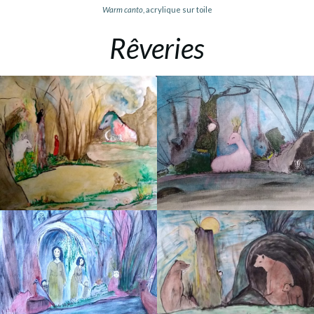
Warm canto
, acrylique sur toile
Rêveries