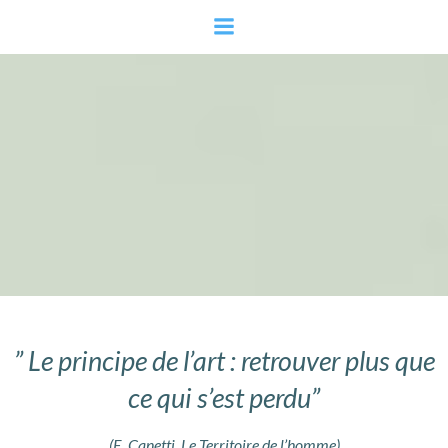
Aller
au
contenu
” Le principe de l’art : retrouver plus que
ce qui s’est perdu”
(E. Canetti, Le Territoire de l’homme)