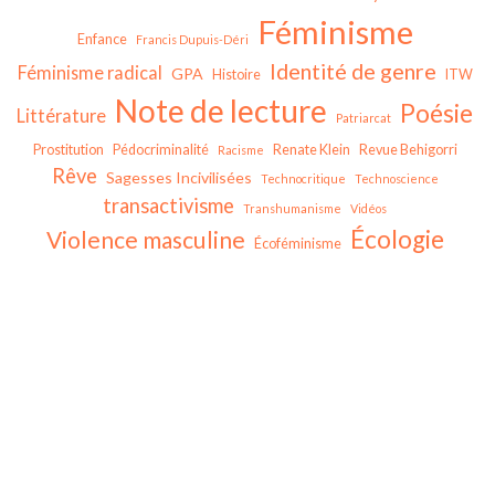
Féminisme
Enfance
Francis Dupuis-Déri
Identité de genre
Féminisme radical
GPA
Histoire
ITW
Note de lecture
Poésie
Littérature
Patriarcat
Prostitution
Pédocriminalité
Renate Klein
Revue Behigorri
Racisme
Rêve
Sagesses Incivilisées
Technocritique
Technoscience
transactivisme
Transhumanisme
Vidéos
Écologie
Violence masculine
Écoféminisme