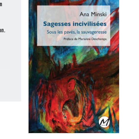
n
on.