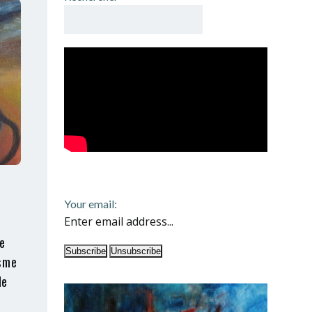
Your email:
de
sme
de