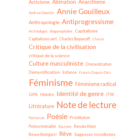
Aliénation
Anarchisme
Activisme
Annie Gouilleux
Andrea Dworkin
Antiprogressisme
Anthropologie
Capitalisme
Archéologie
Biogynophobie
Capitalisme vert
Charles Stepanoff
Chasse
Critique de la civilisation
critique de la science
Culture masculiniste
Domestication
Démystification
Enfance
Francis Dupuis-Déri
Féminisme
Féminisme radical
Identité de genre
GPA
Histoire
ITW
Note de lecture
Littérature
Poésie
Prostitution
Patriarcat
Pédocriminalité
Renate Klein
Racisme
Rêve
Sagesses Incivilisées
Revue Behigorri