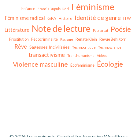
Féminisme
Enfance
Francis Dupuis-Déri
Identité de genre
Féminisme radical
GPA
Histoire
ITW
Note de lecture
Poésie
Littérature
Patriarcat
Prostitution
Pédocriminalité
Renate Klein
Revue Behigorri
Racisme
Rêve
Sagesses Incivilisées
Technocritique
Technoscience
transactivisme
Transhumanisme
Vidéos
Écologie
Violence masculine
Écoféminisme
© 2026 Les ruminants. Created for free using WordPress