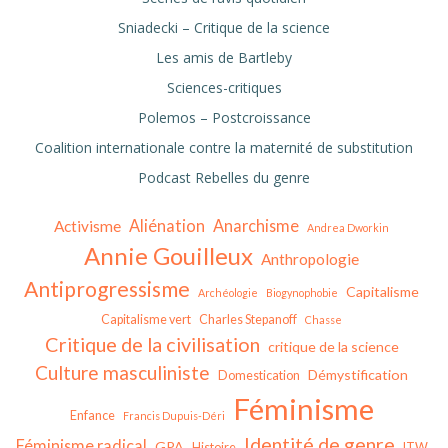
Sniadecki – Critique de la science
Les amis de Bartleby
Sciences-critiques
Polemos – Postcroissance
Coalition internationale contre la maternité de substitution
Podcast Rebelles du genre
Aliénation
Anarchisme
Activisme
Andrea Dworkin
Annie Gouilleux
Anthropologie
Antiprogressisme
Capitalisme
Archéologie
Biogynophobie
Capitalisme vert
Charles Stepanoff
Chasse
Critique de la civilisation
critique de la science
Culture masculiniste
Démystification
Domestication
Féminisme
Enfance
Francis Dupuis-Déri
Identité de genre
Féminisme radical
GPA
Histoire
ITW