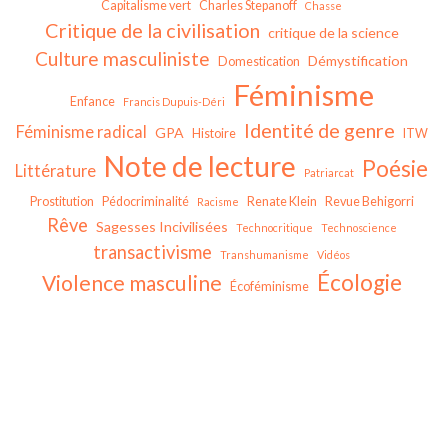
Capitalisme vert
Charles Stepanoff
Chasse
Critique de la civilisation
critique de la science
Culture masculiniste
Démystification
Domestication
Féminisme
Enfance
Francis Dupuis-Déri
Identité de genre
Féminisme radical
GPA
Histoire
ITW
Note de lecture
Poésie
Littérature
Patriarcat
Prostitution
Pédocriminalité
Renate Klein
Revue Behigorri
Racisme
Rêve
Sagesses Incivilisées
Technocritique
Technoscience
transactivisme
Transhumanisme
Vidéos
Écologie
Violence masculine
Écoféminisme