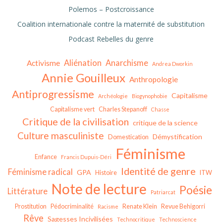
Polemos – Postcroissance
Coalition internationale contre la maternité de substitution
Podcast Rebelles du genre
Aliénation
Anarchisme
Activisme
Andrea Dworkin
Annie Gouilleux
Anthropologie
Antiprogressisme
Capitalisme
Archéologie
Biogynophobie
Capitalisme vert
Charles Stepanoff
Chasse
Critique de la civilisation
critique de la science
Culture masculiniste
Démystification
Domestication
Féminisme
Enfance
Francis Dupuis-Déri
Identité de genre
Féminisme radical
GPA
Histoire
ITW
Note de lecture
Poésie
Littérature
Patriarcat
Prostitution
Pédocriminalité
Renate Klein
Revue Behigorri
Racisme
Rêve
Sagesses Incivilisées
Technocritique
Technoscience