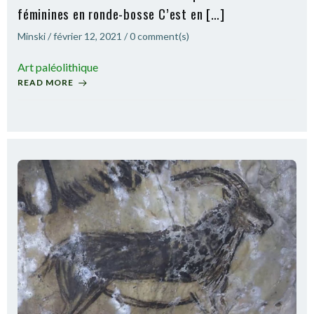
féminines en ronde-bosse C’est en […]
Minski
/
février 12, 2021
/
0
comment(s)
Art paléolithique
READ MORE