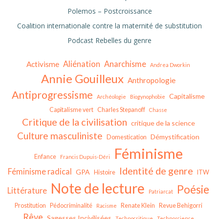
Polemos – Postcroissance
Coalition internationale contre la maternité de substitution
Podcast Rebelles du genre
Aliénation
Anarchisme
Activisme
Andrea Dworkin
Annie Gouilleux
Anthropologie
Antiprogressisme
Capitalisme
Archéologie
Biogynophobie
Capitalisme vert
Charles Stepanoff
Chasse
Critique de la civilisation
critique de la science
Culture masculiniste
Démystification
Domestication
Féminisme
Enfance
Francis Dupuis-Déri
Identité de genre
Féminisme radical
GPA
Histoire
ITW
Note de lecture
Poésie
Littérature
Patriarcat
Prostitution
Pédocriminalité
Renate Klein
Revue Behigorri
Racisme
Rêve
Sagesses Incivilisées
Technocritique
Technoscience