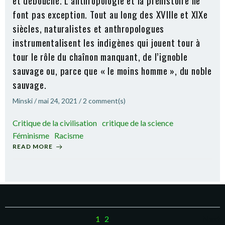
et débouché. L’anthropologie et la préhistoire ne
font pas exception. Tout au long des XVIIIe et XIXe
siècles, naturalistes et anthropologues
instrumentalisent les indigènes qui jouent tour à
tour le rôle du chaînon manquant, de l’ignoble
sauvage ou, parce que « le moins homme », du noble
sauvage.
Minski
/
mai 24, 2021
/
2
comment(s)
Critique de la civilisation
critique de la science
Féminisme
Racisme
READ MORE
Posts
Po
Page
Page
1
2
Next