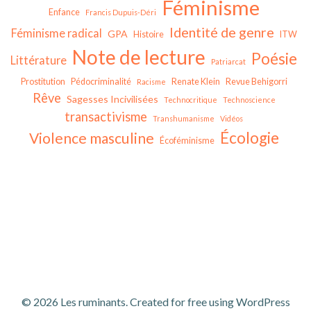
Féminisme
Enfance
Francis Dupuis-Déri
Identité de genre
Féminisme radical
GPA
Histoire
ITW
Note de lecture
Poésie
Littérature
Patriarcat
Prostitution
Pédocriminalité
Renate Klein
Revue Behigorri
Racisme
Rêve
Sagesses Incivilisées
Technocritique
Technoscience
transactivisme
Transhumanisme
Vidéos
Écologie
Violence masculine
Écoféminisme
© 2026 Les ruminants. Created for free using WordPress