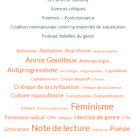
Sciences-critiques
Polemos – Postcroissance
Coalition internationale contre la maternité de substitution
Podcast Rebelles du genre
Aliénation
Anarchisme
Activisme
Andrea Dworkin
Annie Gouilleux
Anthropologie
Antiprogressisme
Capitalisme
Archéologie
Biogynophobie
Capitalisme vert
Charles Stepanoff
Chasse
Critique de la civilisation
critique de la science
Culture masculiniste
Démystification
Domestication
Féminisme
Enfance
Francis Dupuis-Déri
Identité de genre
Féminisme radical
GPA
Histoire
ITW
Note de lecture
Poésie
Littérature
Patriarcat