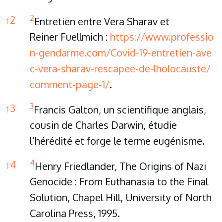
2
↑
2
Entretien entre Vera Sharav et
Reiner Fuellmich :
https://www.professio
n-gendarme.com/Covid-19-entretien-ave
c-vera-sharav-rescapee-de-lholocauste/
comment-page-1/
.
3
↑
3
Francis Galton, un scientifique anglais,
cousin de Charles Darwin, étudie
l’hérédité et forge le terme eugénisme.
4
↑
4
Henry Friedlander, The Origins of Nazi
Genocide : From Euthanasia to the Final
Solution, Chapel Hill, University of North
Carolina Press, 1995.