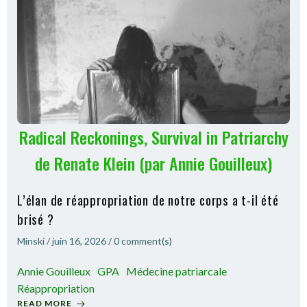
Radical Reckonings, Survival in Patriarchy
de Renate Klein (par Annie Gouilleux)
L’élan de réappropriation de notre corps a t-il été
brisé ?
Minski
/
juin 16, 2026
/
0
comment(s)
Annie Gouilleux
GPA
Médecine patriarcale
Réappropriation
READ MORE