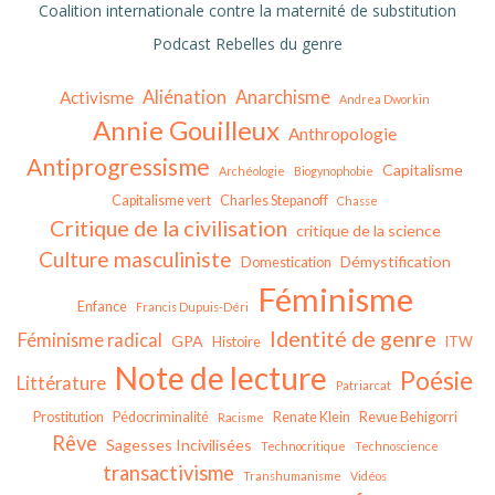
Coalition internationale contre la maternité de substitution
Podcast Rebelles du genre
Aliénation
Anarchisme
Activisme
Andrea Dworkin
Annie Gouilleux
Anthropologie
Antiprogressisme
Capitalisme
Archéologie
Biogynophobie
Capitalisme vert
Charles Stepanoff
Chasse
Critique de la civilisation
critique de la science
Culture masculiniste
Démystification
Domestication
Féminisme
Enfance
Francis Dupuis-Déri
Identité de genre
Féminisme radical
GPA
Histoire
ITW
Note de lecture
Poésie
Littérature
Patriarcat
Prostitution
Pédocriminalité
Renate Klein
Revue Behigorri
Racisme
Rêve
Sagesses Incivilisées
Technocritique
Technoscience
transactivisme
Transhumanisme
Vidéos