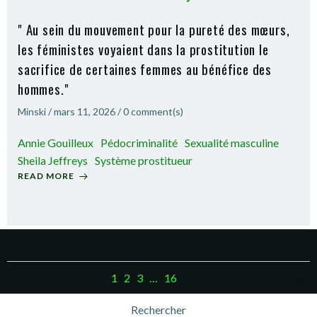
" Au sein du mouvement pour la pureté des mœurs,
les féministes voyaient dans la prostitution le
sacrifice de certaines femmes au bénéfice des
hommes."
Minski
/
mars 11, 2026
/
0
comment(s)
Annie Gouilleux
Pédocriminalité
Sexualité masculine
Sheila Jeffreys
Système prostitueur
READ MORE
Posts
Po
Page
Page
Page
Page
1
2
3
…
16
Next
navigation
na
Rechercher