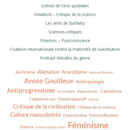
Scènes de l’avis quotidien
Sniadecki – Critique de la science
Les amis de Bartleby
Sciences-critiques
Polemos – Postcroissance
Coalition internationale contre la maternité de substitution
Podcast Rebelles du genre
Aliénation
Anarchisme
Activisme
Andrea Dworkin
Annie Gouilleux
Anthropologie
Antiprogressisme
Capitalisme
Archéologie
Biogynophobie
Capitalisme vert
Charles Stepanoff
Chasse
Critique de la civilisation
critique de la science
Culture masculiniste
Démystification
Domestication
Féminisme
Enfance
Francis Dupuis-Déri