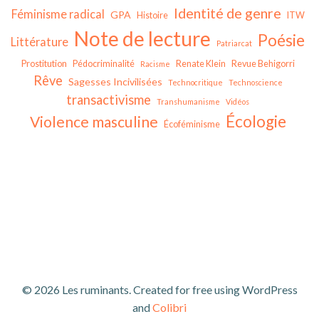
Identité de genre
Féminisme radical
GPA
Histoire
ITW
Note de lecture
Poésie
Littérature
Patriarcat
Prostitution
Pédocriminalité
Renate Klein
Revue Behigorri
Racisme
Rêve
Sagesses Incivilisées
Technocritique
Technoscience
transactivisme
Transhumanisme
Vidéos
Écologie
Violence masculine
Écoféminisme
© 2026 Les ruminants. Created for free using WordPress
and
Colibri