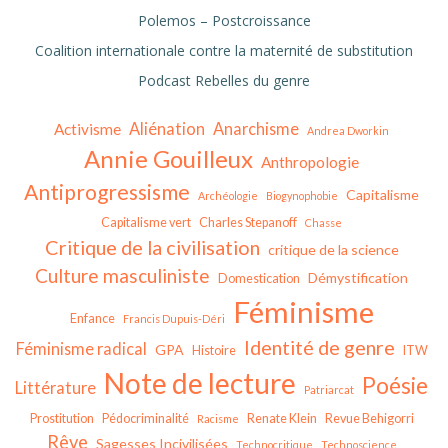
Polemos – Postcroissance
Coalition internationale contre la maternité de substitution
Podcast Rebelles du genre
Aliénation
Anarchisme
Activisme
Andrea Dworkin
Annie Gouilleux
Anthropologie
Antiprogressisme
Capitalisme
Archéologie
Biogynophobie
Capitalisme vert
Charles Stepanoff
Chasse
Critique de la civilisation
critique de la science
Culture masculiniste
Démystification
Domestication
Féminisme
Enfance
Francis Dupuis-Déri
Identité de genre
Féminisme radical
GPA
Histoire
ITW
Note de lecture
Poésie
Littérature
Patriarcat
Prostitution
Pédocriminalité
Renate Klein
Revue Behigorri
Racisme
Rêve
Sagesses Incivilisées
Technocritique
Technoscience