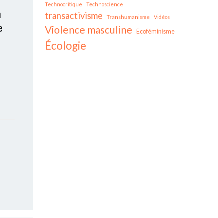
Technocritique
Technoscience
n
transactivisme
Transhumanisme
Vidéos
e
Violence masculine
Écoféminisme
Écologie