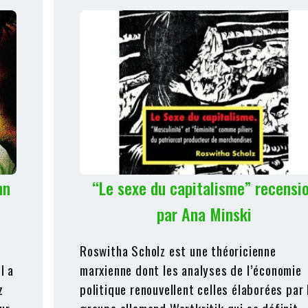
hn
“Le sexe du capitalisme” recensi
par Ana Minski
Roswitha Scholz est une théoricienne
l a
marxienne dont les analyses de l’économie
z
politique renouvellent celles élaborées par 