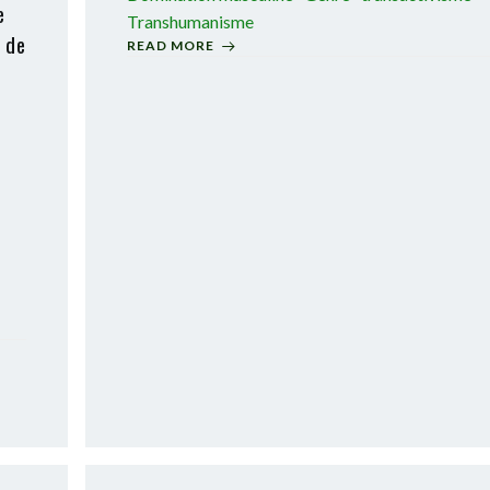
e
Transhumanisme
s de
READ MORE