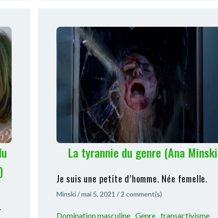
du
La tyrannie du genre (Ana Minski
)
Je suis une petite d’homme. Née femelle.
Minski
/
mai 5, 2021
/
2
comment(s)
r
Domination masculine
Genre
transactivisme