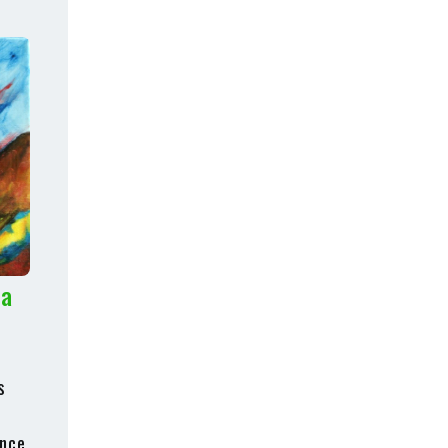
na
s
ence