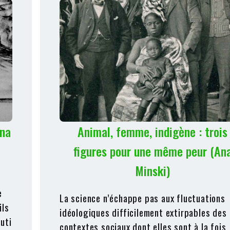
Ana
Animal, femme, indigène : trois
figures pour une même peur (An
Minski)
e
La science n’échappe pas aux fluctuations
ils
idéologiques difficilement extirpables des
uti
contextes sociaux dont elles sont à la fois