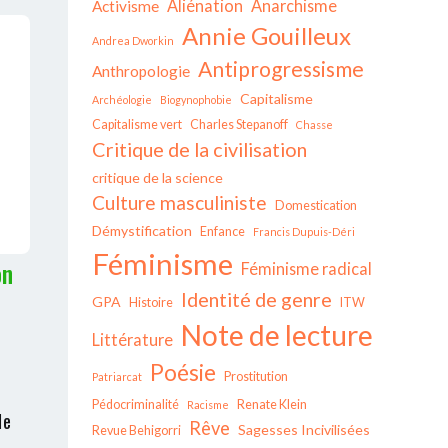
Aliénation
Anarchisme
Activisme
Annie Gouilleux
Andrea Dworkin
Antiprogressisme
Anthropologie
Capitalisme
Archéologie
Biogynophobie
Capitalisme vert
Charles Stepanoff
Chasse
Critique de la civilisation
critique de la science
Culture masculiniste
Domestication
Démystification
Enfance
Francis Dupuis-Déri
Féminisme
on
Féminisme radical
Identité de genre
GPA
Histoire
ITW
Note de lecture
Littérature
Poésie
Prostitution
Patriarcat
Pédocriminalité
Renate Klein
Racisme
le
Rêve
Sagesses Incivilisées
Revue Behigorri