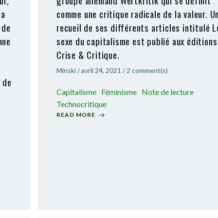
ur,
groupe allemand Wertkritik qui se définit
la
comme une critique radicale de la valeur. U
 de
recueil de ses différents articles intitulé L
nne
sexe du capitalisme est publié aux éditions
Crise & Critique.
Minski
/
avril 24, 2021
/
2
comment(s)
e de
Capitalisme
Féminisme
Note de lecture
Technocritique
READ MORE