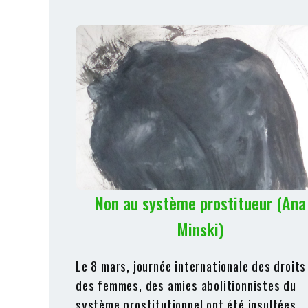
Non au système prostitueur (Ana
Minski)
Le 8 mars, journée internationale des droits
des femmes, des amies abolitionnistes du
système prostitutionnel ont été insultées,