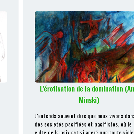
L’érotisation de la domination (A
Minski)
J’entends souvent dire que nous vivons dan
des sociétés pacifiées et pacifistes, où le
culte de la paix est si ancré que toute viol