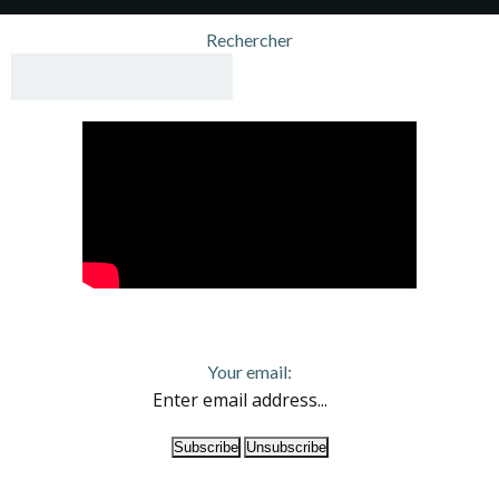
navigation
navigation
na
Rechercher
Your email: