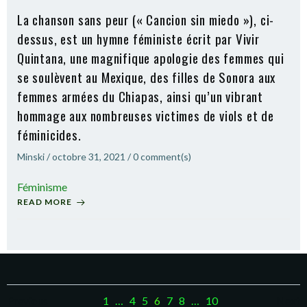
La chanson sans peur (« Cancion sin miedo »), ci-
dessus, est un hymne féministe écrit par Vivir
Quintana, une magnifique apologie des femmes qui
se soulèvent au Mexique, des filles de Sonora aux
femmes armées du Chiapas, ainsi qu’un vibrant
hommage aux nombreuses victimes de viols et de
féminicides.
Minski
/
octobre 31, 2021
/
0
comment(s)
Féminisme
READ MORE
Posts
Posts
Po
Page
Page
Page
Page
Page
Page
Page
Previous
1
…
4
5
6
7
8
…
10
Next