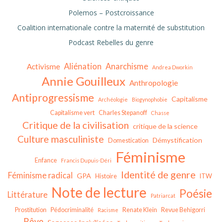
Polemos – Postcroissance
Coalition internationale contre la maternité de substitution
Podcast Rebelles du genre
Aliénation
Anarchisme
Activisme
Andrea Dworkin
Annie Gouilleux
Anthropologie
Antiprogressisme
Capitalisme
Archéologie
Biogynophobie
Capitalisme vert
Charles Stepanoff
Chasse
Critique de la civilisation
critique de la science
Culture masculiniste
Démystification
Domestication
Féminisme
Enfance
Francis Dupuis-Déri
Identité de genre
Féminisme radical
GPA
Histoire
ITW
Note de lecture
Poésie
Littérature
Patriarcat
Prostitution
Pédocriminalité
Renate Klein
Revue Behigorri
Racisme
Rêve