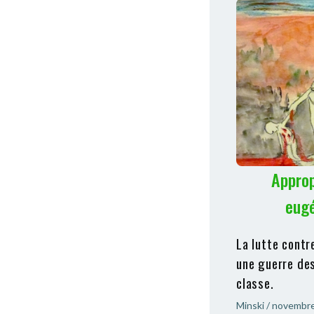
Approp
eugé
La lutte contr
une guerre des
classe.
Minski
/
novembre