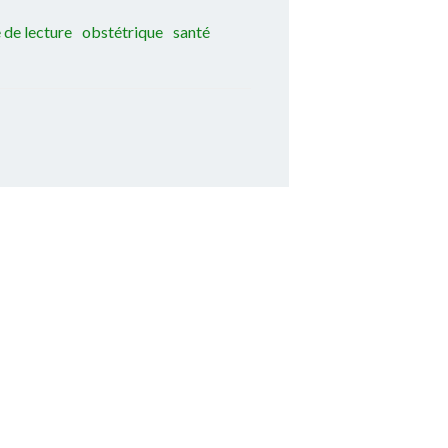
 de lecture
obstétrique
santé