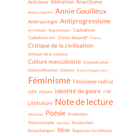
Aliénation
Anarchisme
Activisme
Annie Gouilleux
Andrea Dworkin
Antiprogressisme
Anthropologie
Capitalisme
Archéologie
Biogynophobie
Capitalisme vert
Charles Stepanoff
Chasse
Critique de la civilisation
critique de la science
Culture masculiniste
Domestication
Démystification
Enfance
Francis Dupuis-Déri
Féminisme
Féminisme radical
Identité de genre
GPA
Histoire
ITW
Note de lecture
Littérature
Poésie
Prostitution
Patriarcat
Pédocriminalité
Renate Klein
Racisme
Rêve
Sagesses Incivilisées
Revue Behigorri