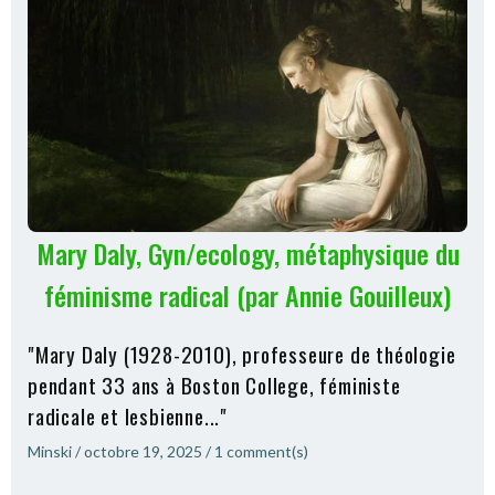
Mary Daly, Gyn/ecology, métaphysique du
féminisme radical (par Annie Gouilleux)
"Mary Daly (1928-2010), professeure de théologie
pendant 33 ans à Boston College, féministe
radicale et lesbienne..."
Minski
/
octobre 19, 2025
/
1
comment(s)