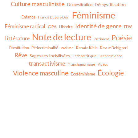
Culture masculiniste
Démystification
Domestication
Féminisme
Enfance
Francis Dupuis-Déri
Identité de genre
Féminisme radical
GPA
Histoire
ITW
Note de lecture
Poésie
Littérature
Patriarcat
Prostitution
Pédocriminalité
Renate Klein
Revue Behigorri
Racisme
Rêve
Sagesses Incivilisées
Technocritique
Technoscience
transactivisme
Transhumanisme
Vidéos
Écologie
Violence masculine
Écoféminisme