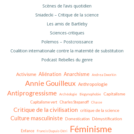
Scènes de l’avis quotidien
Sniadecki – Critique de la science
Les amis de Bartleby
Sciences-critiques
Polemos – Postcroissance
Coalition internationale contre la maternité de substitution
Podcast Rebelles du genre
Aliénation
Anarchisme
Activisme
Andrea Dworkin
Annie Gouilleux
Anthropologie
Antiprogressisme
Capitalisme
Archéologie
Biogynophobie
Capitalisme vert
Charles Stepanoff
Chasse
Critique de la civilisation
critique de la science
Culture masculiniste
Démystification
Domestication
Féminisme
Enfance
Francis Dupuis-Déri