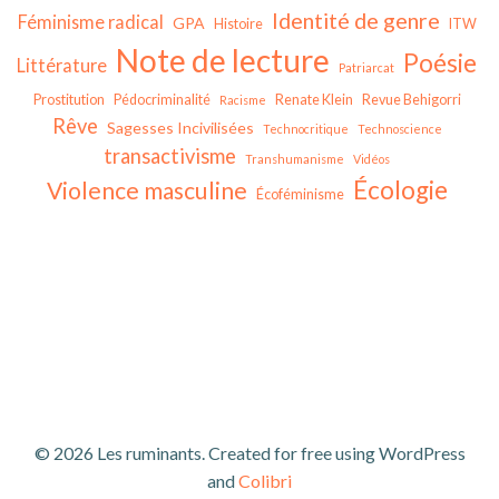
Identité de genre
Féminisme radical
GPA
Histoire
ITW
Note de lecture
Poésie
Littérature
Patriarcat
Prostitution
Pédocriminalité
Renate Klein
Revue Behigorri
Racisme
Rêve
Sagesses Incivilisées
Technocritique
Technoscience
transactivisme
Transhumanisme
Vidéos
Écologie
Violence masculine
Écoféminisme
© 2026 Les ruminants. Created for free using WordPress
and
Colibri