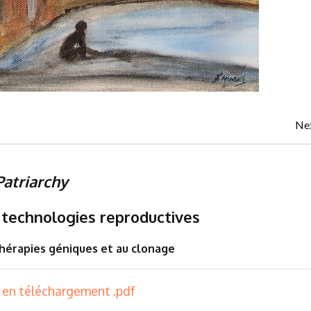
Post
Nex
navigation
Patriarchy
 technologies reproductives
thérapies géniques et au clonage
e en téléchargement .pdf