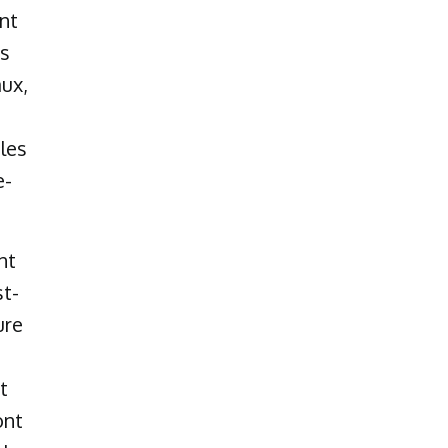
nt
ès
aux,
n
les
e-
nt
st-
ure
t
ont