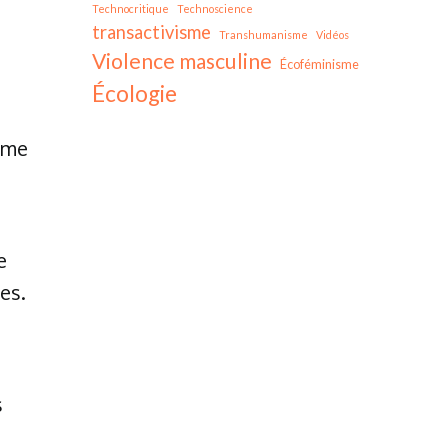
Technocritique
Technoscience
transactivisme
Transhumanisme
Vidéos
Violence masculine
Écoféminisme
Écologie
orme
e
es.
s