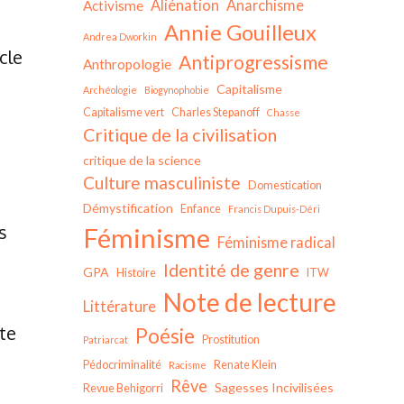
Aliénation
Anarchisme
Activisme
Annie Gouilleux
Andrea Dworkin
cle
Antiprogressisme
Anthropologie
Capitalisme
Archéologie
Biogynophobie
Capitalisme vert
Charles Stepanoff
Chasse
Critique de la civilisation
critique de la science
Culture masculiniste
Domestication
Démystification
Enfance
Francis Dupuis-Déri
s
Féminisme
Féminisme radical
Identité de genre
GPA
Histoire
ITW
Note de lecture
Littérature
te
Poésie
Prostitution
Patriarcat
Pédocriminalité
Renate Klein
Racisme
Rêve
Sagesses Incivilisées
Revue Behigorri