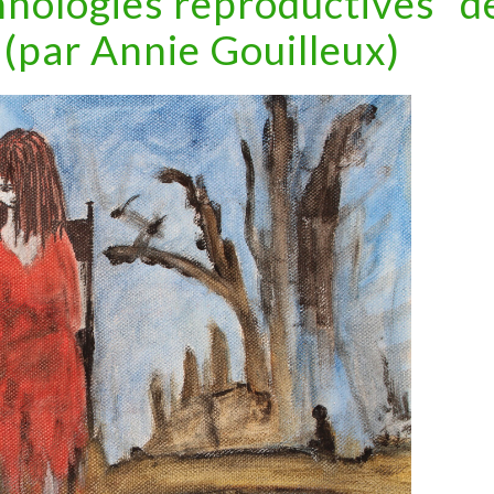
hnologies reproductives” d
 (par Annie Gouilleux)