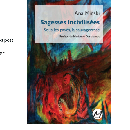
t post
er