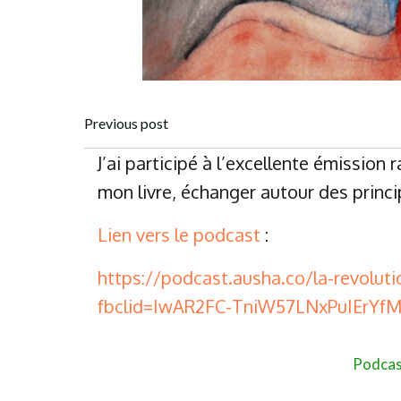
Post
Previous post
J’ai participé à l’excellente émission
navigation
mon livre, échanger autour des princi
Lien vers le podcast
:
https://podcast.ausha.co/la-revoluti
fbclid=IwAR2FC-TniW57LNxPuIErY
Podcas