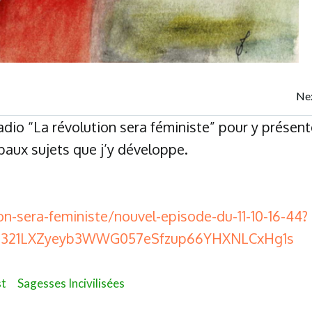
Post
Nex
 radio “La révolution sera féministe” pour y présent
navigation
paux sujets que j’y développe.
on-sera-feministe/nouvel-episode-du-11-10-16-44?
fM321LXZyeyb3WWG057eSfzup66YHXNLCxHg1s
t
Sagesses Incivilisées