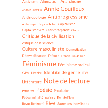
Aliénation
Anarchisme
Activisme
Annie Gouilleux
Andrea Dworkin
Antiprogressisme
Anthropologie
Capitalisme
Archéologie
Biogynophobie
Capitalisme vert
Charles Stepanoff
Chasse
Critique de la civilisation
critique de la science
Culture masculiniste
Domestication
Démystification
Enfance
Francis Dupuis-Déri
Féminisme
Féminisme radical
Identité de genre
GPA
Histoire
ITW
Note de lecture
Littérature
Poésie
Prostitution
Patriarcat
Pédocriminalité
Renate Klein
Racisme
Rêve
Sagesses Incivilisées
Revue Behigorri