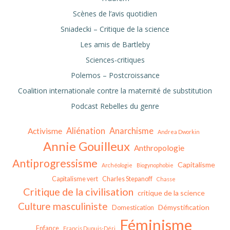
Scènes de l’avis quotidien
Sniadecki – Critique de la science
Les amis de Bartleby
Sciences-critiques
Polemos – Postcroissance
Coalition internationale contre la maternité de substitution
Podcast Rebelles du genre
Aliénation
Anarchisme
Activisme
Andrea Dworkin
Annie Gouilleux
Anthropologie
Antiprogressisme
Capitalisme
Archéologie
Biogynophobie
Capitalisme vert
Charles Stepanoff
Chasse
Critique de la civilisation
critique de la science
Culture masculiniste
Démystification
Domestication
Féminisme
Enfance
Francis Dupuis-Déri