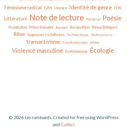
Identité de genre
Féminisme radical
GPA
Histoire
ITW
Note de lecture
Poésie
Littérature
Patriarcat
Prostitution
Pédocriminalité
Renate Klein
Revue Behigorri
Racisme
Rêve
Sagesses Incivilisées
Technocritique
Technoscience
transactivisme
Transhumanisme
Vidéos
Écologie
Violence masculine
Écoféminisme
© 2026 Les ruminants. Created for free using WordPress
and
Colibri