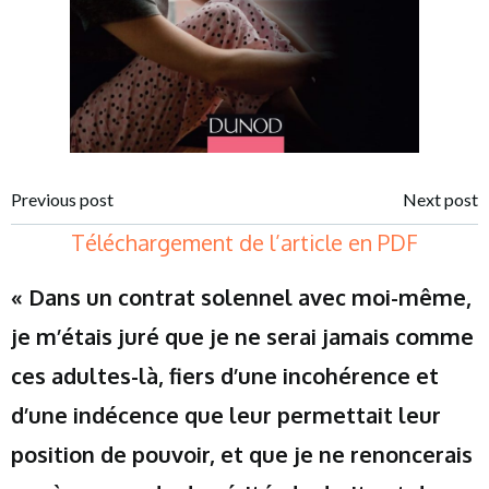
Post
Post
Previous post
Next post
Téléchargement de l’
article en PDF
navigation
navigation
« Dans un contrat solennel avec moi-même,
je m’étais juré que je ne serai jamais comme
ces adultes-là, fiers d’une incohérence et
d’une indécence que leur permettait leur
position de pouvoir, et que je ne renoncerais