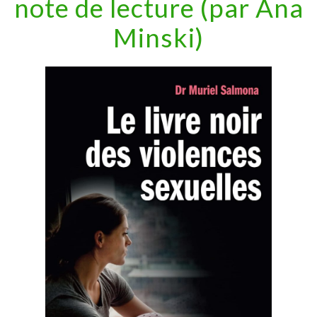
note de lecture (par Ana
Minski)