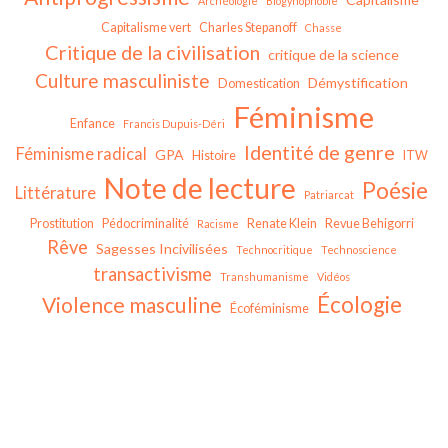
Archéologie
Biogynophobie
Capitalisme vert
Charles Stepanoff
Chasse
Critique de la civilisation
critique de la science
Culture masculiniste
Démystification
Domestication
Féminisme
Enfance
Francis Dupuis-Déri
Identité de genre
Féminisme radical
GPA
Histoire
ITW
Note de lecture
Poésie
Littérature
Patriarcat
Prostitution
Pédocriminalité
Renate Klein
Revue Behigorri
Racisme
Rêve
Sagesses Incivilisées
Technocritique
Technoscience
transactivisme
Transhumanisme
Vidéos
Écologie
Violence masculine
Écoféminisme