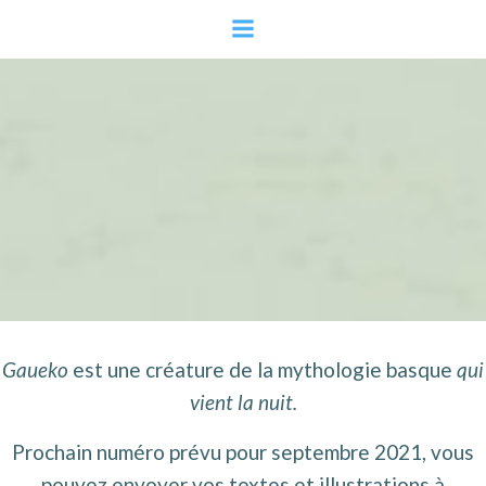
Aller
au
contenu
Gaueko
est une créature de la mythologie basque
qui
vient la nuit.
Prochain numéro prévu pour septembre 2021, vous
pouvez envoyer vos textes et illustrations à